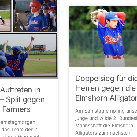
Doppelsieg für die
Herren gegen die
Auftreten in
Elmshorn Alligato
– Split gegen
d Farmers
Am Samstag empfing unse
junge und wilde 2. Bundesl
Samstagmorgen
Mannschaft die Elmshorn
 das Team der 2.
Alligators zum nächsten
 auf den Weg nach