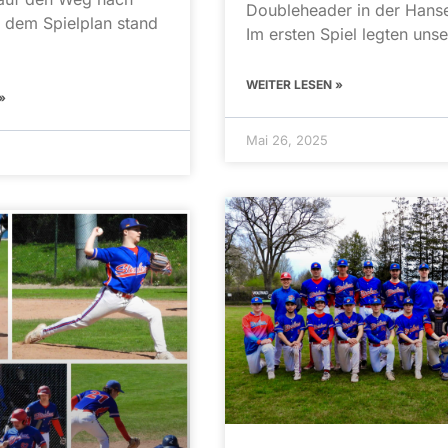
Doubleheader in der Hanse
 dem Spielplan stand
Im ersten Spiel legten unse
WEITER LESEN »
»
Mai 26, 2025