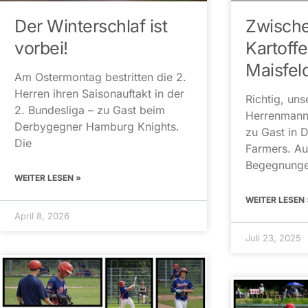
Der Winterschlaf ist
Zwisch
vorbei!
Kartoff
Maisfe
Am Ostermontag bestritten die 2.
Herren ihren Saisonauftakt in der
Richtig, uns
2. Bundesliga – zu Gast beim
Herrenmann
Derbygegner Hamburg Knights.
zu Gast in 
Die
Farmers. A
Begegnunge
WEITER LESEN »
WEITER LESEN 
April 8, 2026
Juli 23, 2025