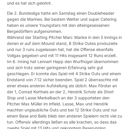
und es hat sich gelohnt.
Die 2. Bundesliga hatte am Samstag einen Doubleheader
gegen die Marines. Bei bestem Wetter und super Catering
haben es unsere Youngstars mit den alteingesessenen
Bergedörflern aufgenommen.
Während der Starting Pitcher Marc Wanke in den 5 lnnings in
denen er auf dem Mound stand, 8 Strike Outes produziete
und nur 3 runs zugelassen hat, hat die Offense ebenfalls
Vollgas gegeben und mit 11 Hits insgesamt 12 Runs erzielt.
Im 6. Inning hat Lennart Happ den Wurfhügel übernommen
und sich trotz seiner geringeren Erfahrung sehr gut
geschlagen. Er konnte das Spiel mit 4 Strike Outs und einem
Endstand von 7:12 sicher beenden. Spiel 2 überraschte mit
einer etwas anderen Aufstellung als üblich. Max Förster an
der 1, Conrad Korthals an der 2, Hendrik Scholz als Short
Stop und Lasse Merkelbach an der 3 supporteten den
Pitcher Max Müller im lnfield. Lasse, Max und Hendrik
machten unglaubliche Outs und bei 12 Strike Outs und nur
einem Base and Balls blieb den anderen Spielern nicht viel zu
tun. Offensiv allerdings ließen es alle krachen, so dass das
zweite Spiel mit 13 Hits und gekonntem Baserunning