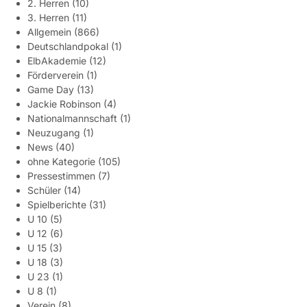
2. Herren
(10)
3. Herren
(11)
Allgemein
(866)
Deutschlandpokal
(1)
ElbAkademie
(12)
Förderverein
(1)
Game Day
(13)
Jackie Robinson
(4)
Nationalmannschaft
(1)
Neuzugang
(1)
News
(40)
ohne Kategorie
(105)
Pressestimmen
(7)
Schüler
(14)
Spielberichte
(31)
U 10
(5)
U 12
(6)
U 15
(3)
U 18
(3)
U 23
(1)
U 8
(1)
Verein
(8)