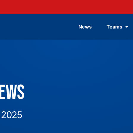
News
Teams
News
 2025