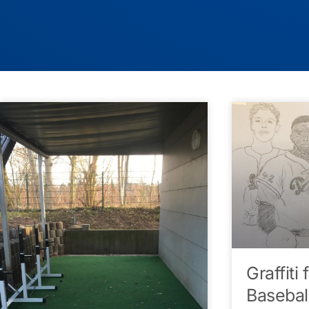
Graffiti
Basebal