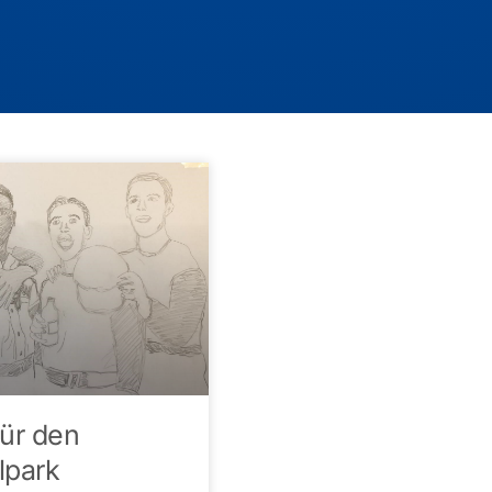
 für den
lpark