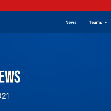
News
Teams
News
021