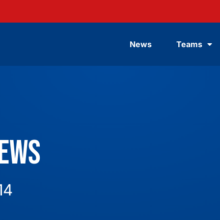
News
Teams
News
14