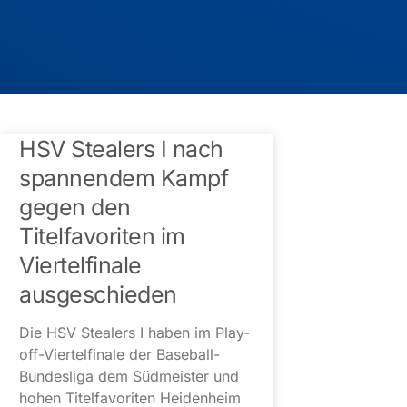
HSV Stealers I nach
spannendem Kampf
gegen den
Titelfavoriten im
Viertelfinale
ausgeschieden
Die HSV Stealers I haben im Play-
off-Viertelfinale der Baseball-
Bundesliga dem Südmeister und
hohen Titelfavoriten Heidenheim