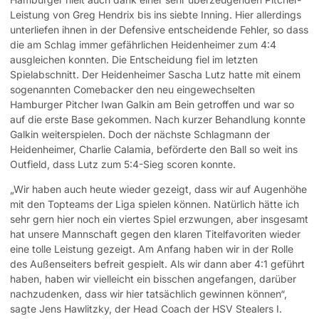
Leistung von Greg Hendrix bis ins siebte Inning. Hier allerdings
unterliefen ihnen in der Defensive entscheidende Fehler, so dass
die am Schlag immer gefährlichen Heidenheimer zum 4:4
ausgleichen konnten. Die Entscheidung fiel im letzten
Spielabschnitt. Der Heidenheimer Sascha Lutz hatte mit einem
sogenannten Comebacker den neu eingewechselten
Hamburger Pitcher Iwan Galkin am Bein getroffen und war so
auf die erste Base gekommen. Nach kurzer Behandlung konnte
Galkin weiterspielen. Doch der nächste Schlagmann der
Heidenheimer, Charlie Calamia, beförderte den Ball so weit ins
Outfield, dass Lutz zum 5:4-Sieg scoren konnte.
„Wir haben auch heute wieder gezeigt, dass wir auf Augenhöhe
mit den Topteams der Liga spielen können. Natürlich hätte ich
sehr gern hier noch ein viertes Spiel erzwungen, aber insgesamt
hat unsere Mannschaft gegen den klaren Titelfavoriten wieder
eine tolle Leistung gezeigt. Am Anfang haben wir in der Rolle
des Außenseiters befreit gespielt. Als wir dann aber 4:1 geführt
haben, haben wir vielleicht ein bisschen angefangen, darüber
nachzudenken, dass wir hier tatsächlich gewinnen können“,
sagte Jens Hawlitzky, der Head Coach der HSV Stealers I.