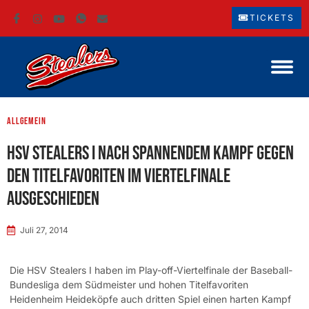
TICKETS
Allgemein
HSV Stealers I nach spannendem Kampf gegen
den Titelfavoriten im Viertelfinale
ausgeschieden
Juli 27, 2014
Die HSV Stealers I haben im Play-off-Viertelfinale der Baseball-
Bundesliga dem Südmeister und hohen Titelfavoriten
Heidenheim Heideköpfe auch dritten Spiel einen harten Kampf