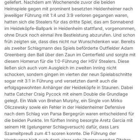
geliefert. Nachdem am Wochenende zuvor die beiden
Heimspiele gegen mit prominent besetzten Heidenheimer nach
jeweiliger Führung mit 1:4 und 3:9 verloren gegangen waren,
hatten sich die Stealers für das dritte Spiel, das am Sonnabend
im Heideköpfe-Ballpark in Heidenheim stattfand, vorgenommen,
ohne Druck noch einmal ihre Bestleistung abzurufen. Und schon
früh zeigten sie, dass dies nicht nur Wunschdenken war. Bereits
als zweiter Schlagmann des Spiels beförderte Outfielder Adam
Greenberg den Ball über den Zaun im Centerfield und sorgte mit
diesem Homerun für die 1:0-Führung der HSV Stealers. Diese
ließen sich auch vom Ausgleich im zweiten Inning nicht
schocken, sondern gingen im vierten der neun Spielabschnitte
sogar mit 3:1 in Führung und versetzten damit auch die
erfolgsgewohnten Anhänger der Heideköpfe in Staunen. Dabei
hatte Catcher Craig Pycock mit einem Double die Grundlage
gelegt. Ein Walk von Brehan Murphy, ein Single von Mirko
Oliczewsky sowie ein Fehler in der Heidenheimer Defensive
nach dem Schlag von Parsa Bergegrün waren entscheidend für
die beiden Punkte. Im fünften Inning besorgte Aretz Garcia mit
seinem Hit (gelungener Schlagversuch) dafür, dass Lars
Szameitpreuß zum 4:1 scoren konnte. Die Führung der
Hamburger hielt auch dank einer sehr überzeugenden Pitcher-