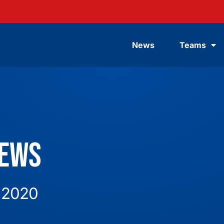
News
Teams
News
 2020