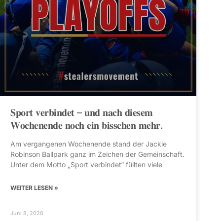
𝐒𝐩𝐨𝐫𝐭 𝐯𝐞𝐫𝐛𝐢𝐧𝐝𝐞𝐭 – 𝐮𝐧𝐝 𝐧𝐚𝐜𝐡 𝐝𝐢𝐞𝐬𝐞𝐦
𝐖𝐨𝐜𝐡𝐞𝐧𝐞𝐧𝐝𝐞 𝐧𝐨𝐜𝐡 𝐞𝐢𝐧 𝐛𝐢𝐬𝐬𝐜𝐡𝐞𝐧 𝐦𝐞𝐡𝐫.
Am vergangenen Wochenende stand der Jackie
Robinson Ballpark ganz im Zeichen der Gemeinschaft.
Unter dem Motto „Sport verbindet“ füllten viele
WEITER LESEN »
Juni 8, 2026