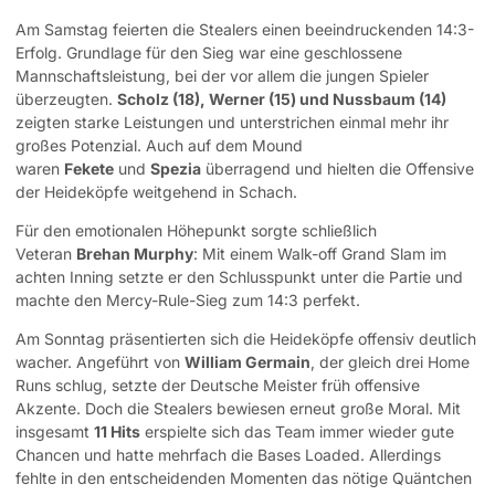
Am Samstag feierten die Stealers einen beeindruckenden 14:3-
Erfolg. Grundlage für den Sieg war eine geschlossene
Mannschaftsleistung, bei der vor allem die jungen Spieler
überzeugten.
Scholz (18), Werner (15) und Nussbaum (14)
zeigten starke Leistungen und unterstrichen einmal mehr ihr
großes Potenzial. Auch auf dem Mound
waren
Fekete
und
Spezia
überragend und hielten die Offensive
der Heideköpfe weitgehend in Schach.
Für den emotionalen Höhepunkt sorgte schließlich
Veteran
Brehan Murphy
: Mit einem Walk-off Grand Slam im
achten Inning setzte er den Schlusspunkt unter die Partie und
machte den Mercy-Rule-Sieg zum 14:3 perfekt.
Am Sonntag präsentierten sich die Heideköpfe offensiv deutlich
wacher. Angeführt von
William Germain
, der gleich drei Home
Runs schlug, setzte der Deutsche Meister früh offensive
Akzente. Doch die Stealers bewiesen erneut große Moral. Mit
insgesamt
11 Hits
erspielte sich das Team immer wieder gute
Chancen und hatte mehrfach die Bases Loaded. Allerdings
fehlte in den entscheidenden Momenten das nötige Quäntchen