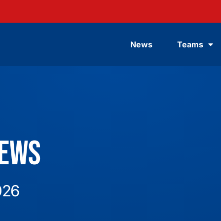
News
Teams
News
026