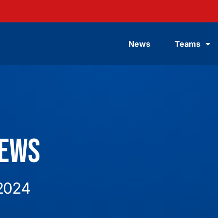
News
Teams
News
 2024