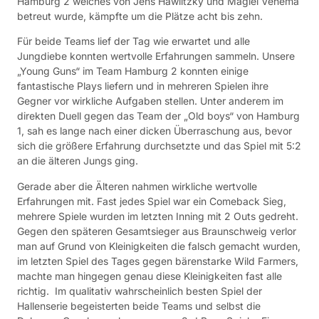
Hamburg 2 welches von Jens Hawlitzky und Magiel Venema
betreut wurde, kämpfte um die Plätze acht bis zehn.
Für beide Teams lief der Tag wie erwartet und alle
Jungdiebe konnten wertvolle Erfahrungen sammeln. Unsere
„Young Guns“ im Team Hamburg 2 konnten einige
fantastische Plays liefern und in mehreren Spielen ihre
Gegner vor wirkliche Aufgaben stellen. Unter anderem im
direkten Duell gegen das Team der „Old boys“ von Hamburg
1, sah es lange nach einer dicken Überraschung aus, bevor
sich die größere Erfahrung durchsetzte und das Spiel mit 5:2
an die älteren Jungs ging.
Gerade aber die Älteren nahmen wirkliche wertvolle
Erfahrungen mit. Fast jedes Spiel war ein Comeback Sieg,
mehrere Spiele wurden im letzten Inning mit 2 Outs gedreht.
Gegen den späteren Gesamtsieger aus Braunschweig verlor
man auf Grund von Kleinigkeiten die falsch gemacht wurden,
im letzten Spiel des Tages gegen bärenstarke Wild Farmers,
machte man hingegen genau diese Kleinigkeiten fast alle
richtig. Im qualitativ wahrscheinlich besten Spiel der
Hallenserie begeisterten beide Teams und selbst die