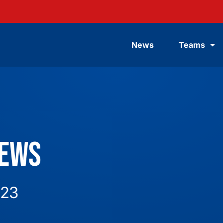
News
Teams
News
023