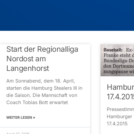
Start der Regionalliga
Nordost am
Langenhorst
Am Sonnabend, dem 18. April,
Hamburg
starten die Hamburg Stealers III in
die Saison. Die Mannschaft von
17.4.201
Coach Tobias Bott erwartet
Pressestim
Hamburger 
WEITER LESEN »
17.4.2015
April 17, 2015