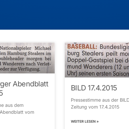
er Abendblatt
BILD 17.4.2015
5
Pressestimme aus der BIL
me aus dem
Zeitung vom 17.4.2015
Abendblatt vom
WEITER LESEN »