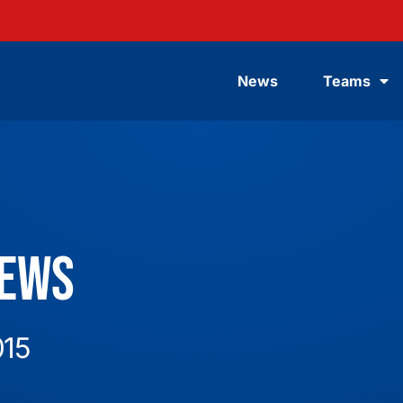
News
Teams
News
015