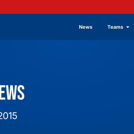
News
Teams
News
 2015