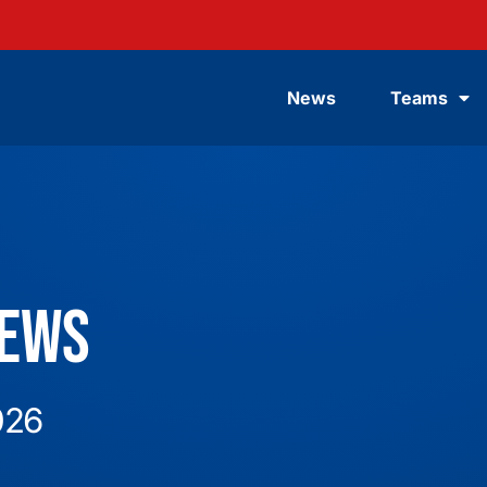
News
Teams
News
026