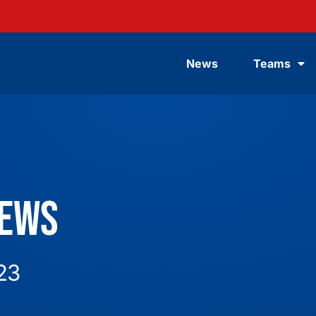
News
Teams
News
023