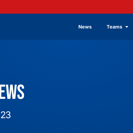
News
Teams
News
023