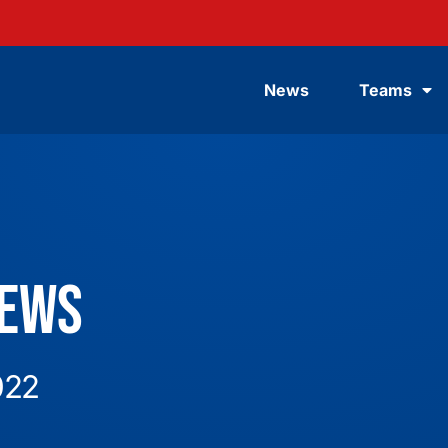
News
Teams
News
022