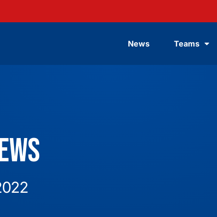
News
Teams
News
2022