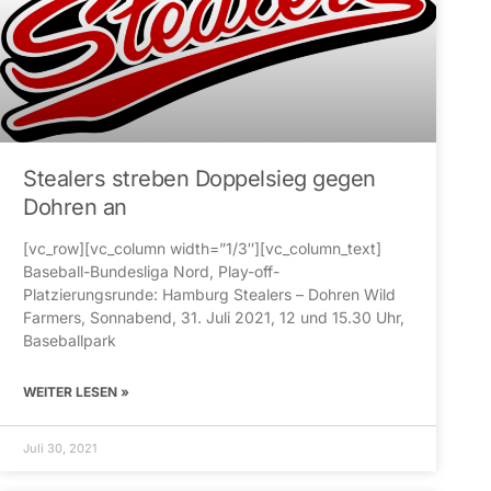
Stealers streben Doppelsieg gegen
Dohren an
[vc_row][vc_column width=”1/3″][vc_column_text]
Baseball-Bundesliga Nord, Play-off-
Platzierungsrunde: Hamburg Stealers – Dohren Wild
Farmers, Sonnabend, 31. Juli 2021, 12 und 15.30 Uhr,
Baseballpark
WEITER LESEN »
Juli 30, 2021