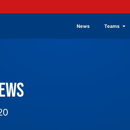
News
Teams
News
20