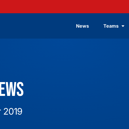
News
Teams
News
r 2019