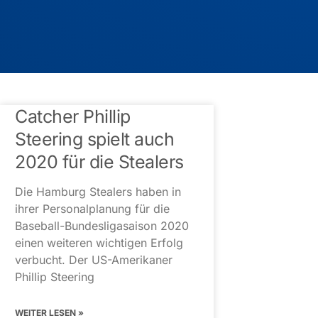
Catcher Phillip
Steering spielt auch
2020 für die Stealers
Die Hamburg Stealers haben in
ihrer Personalplanung für die
Baseball-Bundesligasaison 2020
einen weiteren wichtigen Erfolg
verbucht. Der US-Amerikaner
Phillip Steering
WEITER LESEN »