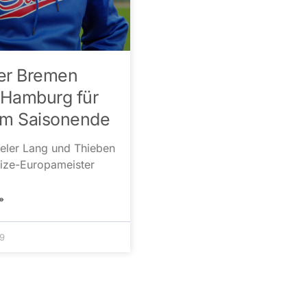
er Bremen
n Hamburg für
um Saisonende
ieler Lang und Thieben
ize-Europameister
»
19