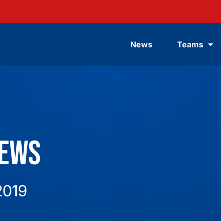
News
Teams
News
2019