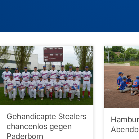
Gehandicapte Stealers
Hambur
chancenlos gegen
Abendbl
Paderborn