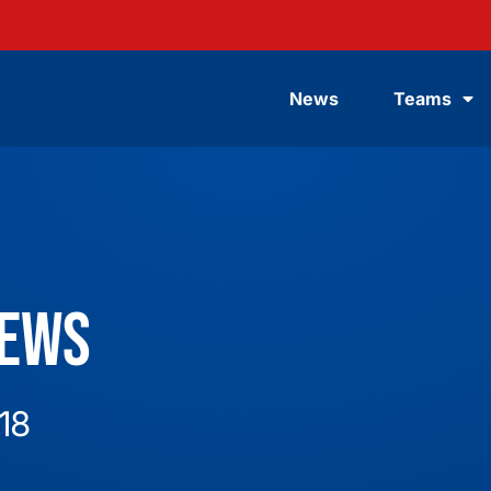
News
Teams
News
018