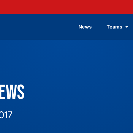
News
Teams
News
017