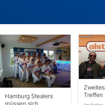
Zweites
Treffen
Hamburg Stealers
müssen sich
Am Freitag,