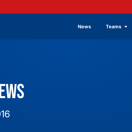
News
Teams
News
016