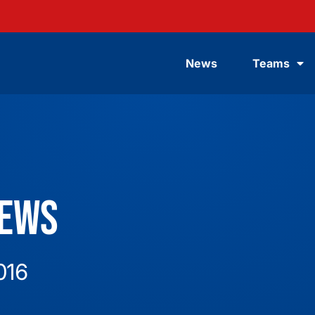
News
Teams
News
016