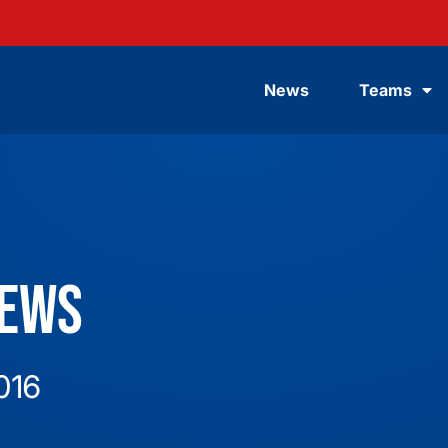
News
Teams
News
016