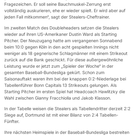
Fragezeichen. Er soll seine Bauchmuskel-Zerrung erst
vollständig auskurieren, ehe er wieder spielt. Er wird aber auf
jeden Fall mitkommen“, sagt der Stealers-Cheftrainer.
Im zweiten Match des Doubleheaders setzen die Stealers
wieder auf ihren US-Amerikaner Dustin Ward als Starting
Pitcher. Der Neuzugang hatte am vergangenen Sonnabend
beim 10:0 gegen Köln in den acht gespielten Innings nicht
weniger als 18 gegnerische Schlagmänner mit einem Strikeout
zurück auf die Bank geschickt. Für diese außergewöhnliche
Leistung wurde er jetzt zum „Spieler der Woche“ in der
gesamten Baseball-Bundesliga gekürt. Schon zum
Saisonauftakt waren ihm bei der knappen 0:2-Niederlage bei
Tabellenführer Bonn Capitals 13 Strikeouts gelungen. Als
Starting Pitcher im ersten Spiel hat Headcoach Hawlitzky die
Wahl zwischen Gianny Fracchiolla und Jakob Klasson.
In der Tabelle weisen die Stealers als Tabellendritter derzeit 2:2
Siege auf, Dortmund ist mit einer Bilanz von 2:4 Tabellen-
Fünfter.
Ihre nächsten Heimspiele in der Baseball-Bundesliga bestreiten