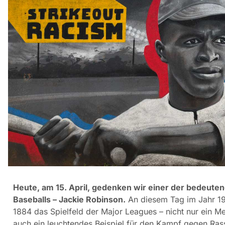
Heute, am 15. April, gedenken wir einer der bedeuten
Baseballs – Jackie Robinson.
An diesem Tag im Jahr 194
1884 das Spielfeld der Major Leagues – nicht nur ein Me
auch ein leuchtendes Beispiel für den Kampf gegen Ras