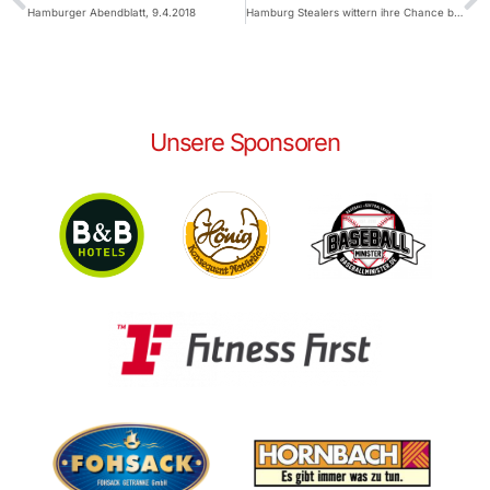
Hamburger Abendblatt, 9.4.2018
Hamburg Stealers wittern ihre Chance beim Favoriten Bonn Capitals
Unsere Sponsoren