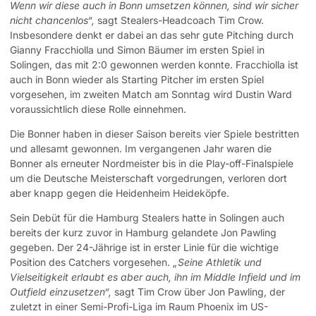
Wenn wir diese auch in Bonn umsetzen können, sind wir sicher
nicht chancenlos“,
sagt Stealers-Headcoach Tim Crow.
Insbesondere denkt er dabei an das sehr gute Pitching durch
Gianny Fracchiolla und Simon Bäumer im ersten Spiel in
Solingen, das mit 2:0 gewonnen werden konnte. Fracchiolla ist
auch in Bonn wieder als Starting Pitcher im ersten Spiel
vorgesehen, im zweiten Match am Sonntag wird Dustin Ward
voraussichtlich diese Rolle einnehmen.
Die Bonner haben in dieser Saison bereits vier Spiele bestritten
und allesamt gewonnen. Im vergangenen Jahr waren die
Bonner als erneuter Nordmeister bis in die Play-off-Finalspiele
um die Deutsche Meisterschaft vorgedrungen, verloren dort
aber knapp gegen die Heidenheim Heideköpfe.
Sein Debüt für die Hamburg Stealers hatte in Solingen auch
bereits der kurz zuvor in Hamburg gelandete Jon Pawling
gegeben. Der 24-Jährige ist in erster Linie für die wichtige
Position des Catchers vorgesehen.
„Seine Athletik und
Vielseitigkeit erlaubt es aber auch, ihn im Middle Infield und im
Outfield einzusetzen“,
sagt Tim Crow über Jon Pawling, der
zuletzt in einer Semi-Profi-Liga im Raum Phoenix im US-