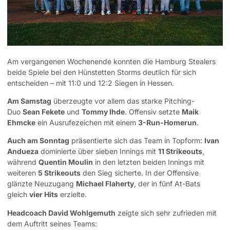
Am vergangenen Wochenende konnten die Hamburg Stealers
beide Spiele bei den Hünstetten Storms deutlich für sich
entscheiden – mit 11:0 und 12:2 Siegen in Hessen.
Am Samstag
überzeugte vor allem das starke Pitching-
Duo
Sean Fekete
und
Tommy Ihde
. Offensiv setzte
Maik
Ehmcke
ein Ausrufezeichen mit einem
3-Run-Homerun
.
Auch am Sonntag
präsentierte sich das Team in Topform:
Ivan
Andueza
dominierte über sieben Innings mit
11 Strikeouts
,
während
Quentin Moulin
in den letzten beiden Innings mit
weiteren
5 Strikeouts
den Sieg sicherte. In der Offensive
glänzte Neuzugang
Michael Flaherty
, der in fünf At-Bats
gleich
vier Hits
erzielte.
Headcoach David Wohlgemuth
zeigte sich sehr zufrieden mit
dem Auftritt seines Teams: