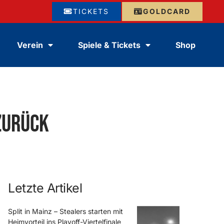
TICKETS
GOLDCARD
Verein
Spiele & Tickets
Shop
zurück
Letzte Artikel
Split in Mainz – Stealers starten mit
Heimvorteil ins Playoff-Viertelfinale