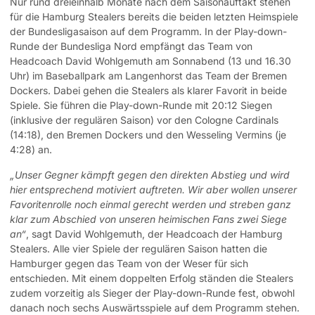
Nur rund dreieinhalb Monate nach dem Saisonauftakt stehen
für die Hamburg Stealers bereits die beiden letzten Heimspiele
der Bundesligasaison auf dem Programm. In der Play-down-
Runde der Bundesliga Nord empfängt das Team von
Headcoach David Wohlgemuth am Sonnabend (13 und 16.30
Uhr) im Baseballpark am Langenhorst das Team der Bremen
Dockers. Dabei gehen die Stealers als klarer Favorit in beide
Spiele. Sie führen die Play-down-Runde mit 20:12 Siegen
(inklusive der regulären Saison) vor den Cologne Cardinals
(14:18), den Bremen Dockers und den Wesseling Vermins (je
4:28) an.
„Unser Gegner kämpft gegen den direkten Abstieg und wird
hier entsprechend motiviert auftreten. Wir aber wollen unserer
Favoritenrolle noch einmal gerecht werden und streben ganz
klar zum Abschied von unseren heimischen Fans zwei Siege
an“
, sagt David Wohlgemuth, der Headcoach der Hamburg
Stealers. Alle vier Spiele der regulären Saison hatten die
Hamburger gegen das Team von der Weser für sich
entschieden. Mit einem doppelten Erfolg ständen die Stealers
zudem vorzeitig als Sieger der Play-down-Runde fest, obwohl
danach noch sechs Auswärtsspiele auf dem Programm stehen.