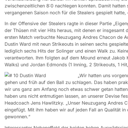
zwischenzeitlichen 8:0 nachlegen konnten. Damit hatten s
vergangenen Saison noch für die Stealers gespielt hatte,
In der Offensive der Stealers ragte in dieser Partie „Eig
der Thüsen mit vier Hits heraus, mit denen er insgesamt 
ersten Match verbuchte Neuzugang Andres Chacon de Anton
Dustin Ward mit neun Strikeouts in seinen sechs gespielten
lediglich sechs Hits der Solinger und einen Walk zu. Kei
verantworten. Ihm folgten auf dem Mound erneut Jakob Kla
Walks) und Jordan Edmonds (1 Inning, 2 Strikeouts, 1 Hit
„Wir hatten uns vorge
gehen und früh auf den Ball zu schlagen. Das haben pra
wir uns ganz am Anfang noch etwas schwer getan hatten
haben uns nicht entmutigen lassen, an unserer Devise fes
Headcoach Jens Hawlitzky. „Unser Neuzugang Andres Cha
eingefügt. Mit ihm haben wir auf jeden Fall an Qualität in
gewonnen.“
Interessanter Nebeneffekt der beiden hohen Auswärtssieg