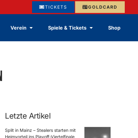
TICKETS
GOLDCARD
Verein
Spiele & Tickets
Shop
n
Letzte Artikel
Split in Mainz – Stealers starten mit
Heimvorteil ins Playoff-Viertelfinale