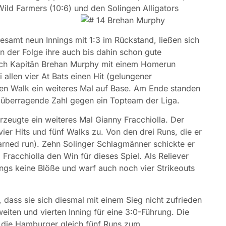
ld Farmers (10:6) und den Solingen Alligators
gesamt neun Innings mit 1:3 im Rückstand, ließen sich
 der Folge ihre auch bis dahin schon gute
sich Kapitän Brehan Murphy mit einem Homerun
allen vier At Bats einen Hit (gelungener
en Walk ein weiteres Mal auf Base. Am Ende standen
ne überragende Zahl gegen ein Topteam der Liga.
erzeugte ein weiteres Mal Gianny Fracchiolla. Der
h vier Hits und fünf Walks zu. Von den drei Runs, die er
arned run). Zehn Solinger Schlagmänner schickte er
racchiolla den Win für dieses Spiel. Als Reliever
ngs keine Blöße und warf auch noch vier Strikeouts
, dass sie sich diesmal mit einem Sieg nicht zufrieden
iten und vierten Inning für eine 3:0-Führung. Die
ls die Hamburger gleich fünf Runs zum