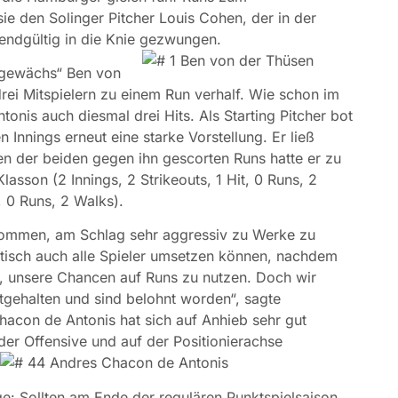
ie den Solinger Pitcher Louis Cohen, der in der
 endgültig in die Knie gezwungen.
engewächs“ Ben von
drei Mitspielern zu einem Run verhalf. Wie schon im
is auch diesmal drei Hits. Als Starting Pitcher bot
 Innings erneut eine starke Vorstellung. Er ließ
nen der beiden gegen ihn gescorten Runs hatte er zu
sson (2 Innings, 2 Strikeouts, 1 Hit, 0 Runs, 2
, 0 Runs, 2 Walks).
nommen, am Schlag sehr aggressiv zu Werke zu
ktisch auch alle Spieler umsetzen können, nachdem
, unsere Chancen auf Runs zu nutzen. Doch wir
tgehalten und sind belohnt worden“, sagte
con de Antonis hat sich auf Anhieb sehr gut
 der Offensive und auf der Positionierachse
e: Sollten am Ende der regulären Punktspielsaison