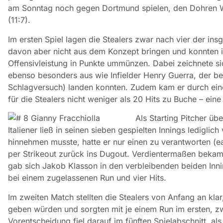
am Sonntag noch gegen Dortmund spielen, den Dohren Wi
(11:7).
Im ersten Spiel lagen die Stealers zwar nach vier der ins
davon aber nicht aus dem Konzept bringen und konnten in
Offensivleistung in Punkte ummünzen. Dabei zeichnete 
ebenso besonders aus wie Infielder Henry Guerra, der bei 
Schlagversuch) landen konnten. Zudem kam er durch ein
für die Stealers nicht weniger als 20 Hits zu Buche – ei
Als Starting Pitcher üb
Italiener ließ in seinen sieben gespielten Innings lediglic
hinnehmen musste, hatte er nur einen zu verantworten (e
per Strikeout zurück ins Dugout. Verdientermaßen bekam F
gab sich Jakob Klasson in den verbleibenden beiden Inni
bei einem zugelassenen Run und vier Hits.
Im zweiten Match stellten die Stealers von Anfang an klar
geben würden und sorgten mit je einem Run im ersten, zwe
Vorentscheidung fiel darauf im fünften Spielabschnitt, a