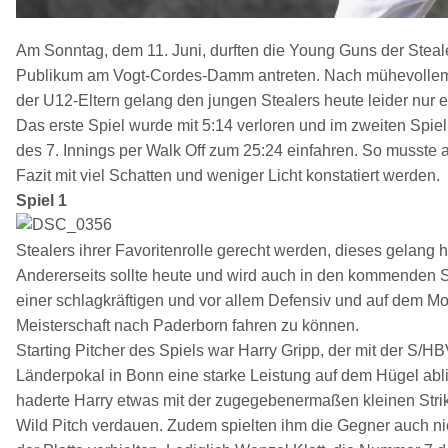
Am Sonntag, dem 11. Juni, durften die Young Guns der Steal
Publikum am Vogt-Cordes-Damm antreten. Nach mühevollem A
der U12-Eltern gelang den jungen Stealers heute leider nur 
Das erste Spiel wurde mit 5:14 verloren und im zweiten Spie
des 7. Innings per Walk Off zum 25:24 einfahren. So musste
Fazit mit viel Schatten und weniger Licht konstatiert werden.
Spiel 1
Stealers ihrer Favoritenrolle gerecht werden, dieses gelang h
Andererseits sollte heute und wird auch in den kommenden S
einer schlagkräftigen und vor allem Defensiv und auf dem M
Meisterschaft nach Paderborn fahren zu können.
Starting Pitcher des Spiels war Harry Gripp, der mit der
Länderpokal in Bonn eine starke Leistung auf dem Hügel abl
haderte Harry etwas mit der zugegebenermaßen kleinen Str
Wild Pitch verdauen. Zudem spielten ihm die Gegner auch nic