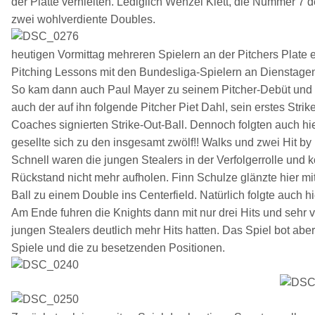
der Platte verhielten. Lediglich Wenzel Klett, die Nummer 7 d
zwei wohlverdiente Doubles.
heutigen Vormittag mehreren Spielern an der Pitchers Plate 
Pitching Lessons mit den Bundesliga-Spielern an Dienstage
So kam dann auch Paul Mayer zu seinem Pitcher-Debüt und ma
auch der auf ihn folgende Pitcher Piet Dahl, sein erstes Strike
Coaches signierten Strike-Out-Ball. Dennoch folgten auch hi
gesellte sich zu den insgesamt zwölf!! Walks und zwei Hit by 
Schnell waren die jungen Stealers in der Verfolgerrolle und ko
Rückstand nicht mehr aufholen. Finn Schulze glänzte hier m
Ball zu einem Double ins Centerfield. Natürlich folgte auch hi
Am Ende fuhren die Knights dann mit nur drei Hits und sehr v
jungen Stealers deutlich mehr Hits hatten. Das Spiel bot aber
Spiele und die zu besetzenden Positionen.