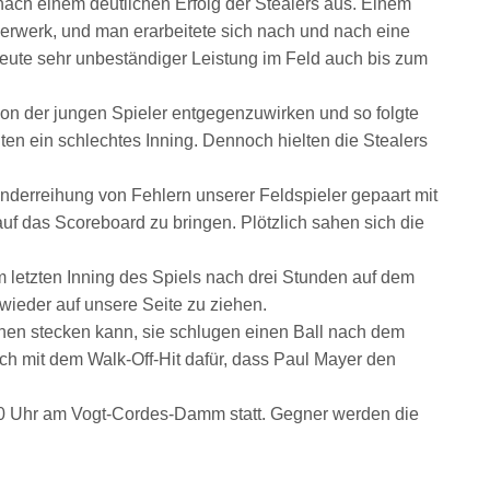
nach einem deutlichen Erfolg der Stealers aus. Einem
euerwerk, und man erarbeitete sich nach und nach eine
 heute sehr unbeständiger Leistung im Feld auch bis zum
n der jungen Spieler entgegenzuwirken und so folgte
en ein schlechtes Inning. Dennoch hielten die Stealers
derreihung von Fehlern unserer Feldspieler gepaart mit
uf das Scoreboard zu bringen. Plötzlich sahen sich die
 letzten Inning des Spiels nach drei Stunden auf dem
wieder auf unsere Seite zu ziehen.
nen stecken kann, sie schlugen einen Ball nach dem
ich mit dem Walk-Off-Hit dafür, dass Paul Mayer den
10 Uhr am Vogt-Cordes-Damm statt. Gegner werden die