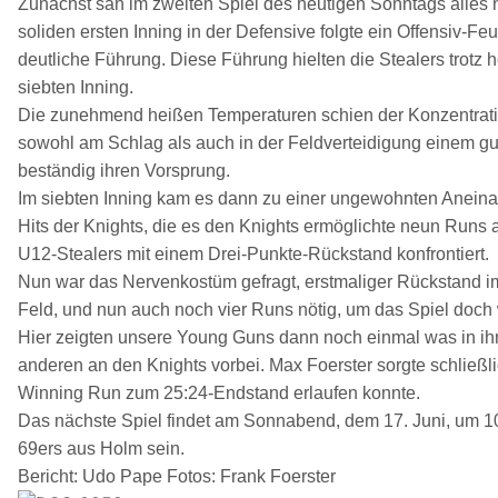
Zunächst sah im zweiten Spiel des heutigen Sonntags alles 
soliden ersten Inning in der Defensive folgte ein Offensiv-F
deutliche Führung. Diese Führung hielten die Stealers trotz
siebten Inning.
Die zunehmend heißen Temperaturen schien der Konzentratio
sowohl am Schlag als auch in der Feldverteidigung einem gut
beständig ihren Vorsprung.
Im siebten Inning kam es dann zu einer ungewohnten Aneinan
Hits der Knights, die es den Knights ermöglichte neun Runs a
U12-Stealers mit einem Drei-Punkte-Rückstand konfrontiert.
Nun war das Nervenkostüm gefragt, erstmaliger Rückstand im
Feld, und nun auch noch vier Runs nötig, um das Spiel doch 
Hier zeigten unsere Young Guns dann noch einmal was in ih
anderen an den Knights vorbei. Max Foerster sorgte schließl
Winning Run zum 25:24-Endstand erlaufen konnte.
Das nächste Spiel findet am Sonnabend, dem 17. Juni, um 
69ers aus Holm sein.
Bericht: Udo Pape Fotos: Frank Foerster