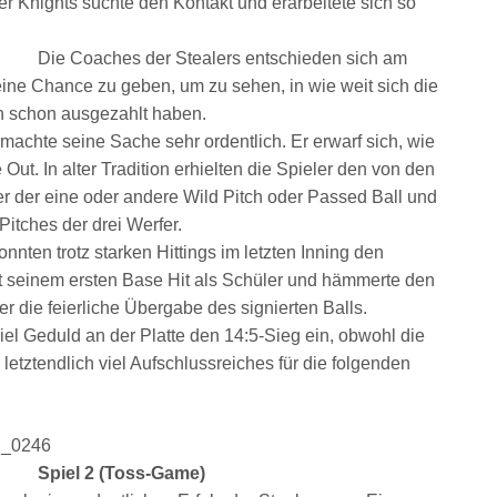
er Knights suchte den Kontakt und erarbeitete sich so
Die Coaches der Stealers entschieden sich am
eine Chance zu geben, um zu sehen, in wie weit sich die
n schon ausgezahlt haben.
chte seine Sache sehr ordentlich. Er erwarf sich, wie
 Out. In alter Tradition erhielten die Spieler den von den
er der eine oder andere Wild Pitch oder Passed Ball und
Pitches der drei Werfer.
nnten trotz starken Hittings im letzten Inning den
it seinem ersten Base Hit als Schüler und hämmerte den
er die feierliche Übergabe des signierten Balls.
iel Geduld an der Platte den 14:5-Sieg ein, obwohl die
 letztendlich viel Aufschlussreiches für die folgenden
Spiel 2 (Toss-Game)