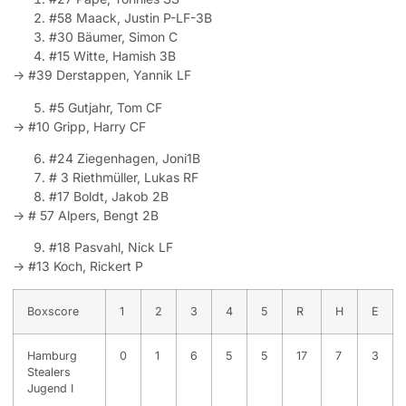
#58 Maack, Justin P-LF-3B
#30 Bäumer, Simon C
#15 Witte, Hamish 3B
-> #39 Derstappen, Yannik LF
#5 Gutjahr, Tom CF
-> #10 Gripp, Harry CF
#24 Ziegenhagen, Joni1B
# 3 Riethmüller, Lukas RF
#17 Boldt, Jakob 2B
-> # 57 Alpers, Bengt 2B
#18 Pasvahl, Nick LF
-> #13 Koch, Rickert P
Boxscore
1
2
3
4
5
R
H
E
Hamburg
0
1
6
5
5
17
7
3
Stealers
Jugend I