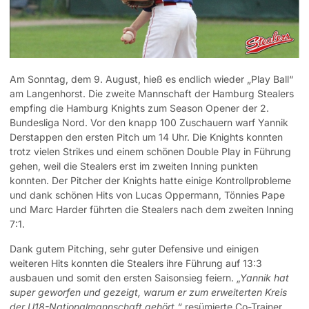
Am Sonntag, dem 9. August, hieß es endlich wieder „Play Ball“
am Langenhorst. Die zweite Mannschaft der Hamburg Stealers
empfing die Hamburg Knights zum Season Opener der 2.
Bundesliga Nord. Vor den knapp 100 Zuschauern warf Yannik
Derstappen den ersten Pitch um 14 Uhr. Die Knights konnten
trotz vielen Strikes und einem schönen Double Play in Führung
gehen, weil die Stealers erst im zweiten Inning punkten
konnten. Der Pitcher der Knights hatte einige Kontrollprobleme
und dank schönen Hits von Lucas Oppermann, Tönnies Pape
und Marc Harder führten die Stealers nach dem zweiten Inning
7:1.
Dank gutem Pitching, sehr guter Defensive und einigen
weiteren Hits konnten die Stealers ihre Führung auf 13:3
ausbauen und somit den ersten Saisonsieg feiern.
„Yannik hat
super geworfen und gezeigt, warum er zum erweiterten Kreis
der U18-Nationalmannschaft gehört.“
resümierte Co-Trainer