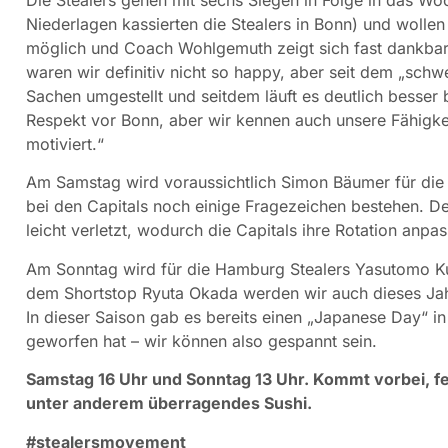
Die Stealers gehen mit sechs Siegen in Folge in das Wo
Niederlagen kassierten die Stealers in Bonn) und wollen
möglich und Coach Wohlgemuth zeigt sich fast dankbar
waren wir definitiv nicht so happy, aber seit dem „sc
Sachen umgestellt und seitdem läuft es deutlich besser
Respekt vor Bonn, aber wir kennen auch unsere Fähigke
motiviert.“
Am Samstag wird voraussichtlich Simon Bäumer für di
bei den Capitals noch einige Fragezeichen bestehen. Der
leicht verletzt, wodurch die Capitals ihre Rotation anp
Am Sonntag wird für die Hamburg Stealers Yasutomo K
dem Shortstop Ryuta Okada werden wir auch dieses Ja
In dieser Saison gab es bereits einen „Japanese Day“ i
geworfen hat – wir können also gespannt sein.
Samstag 16 Uhr und Sonntag 13 Uhr. Kommt vorbei, fe
unter anderem überragendes Sushi.
#stealersmovement