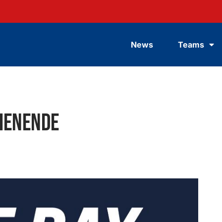
News
Teams
henende