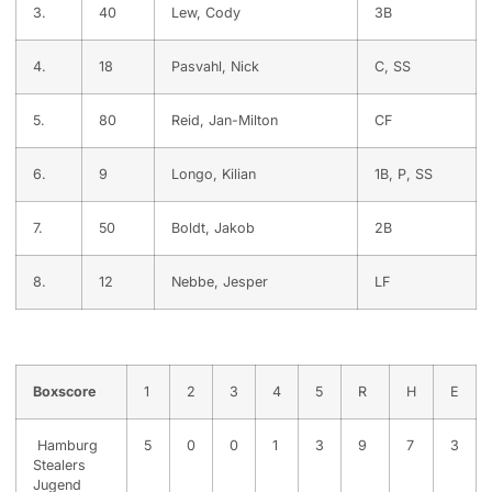
3.
40
Lew, Cody
3B
4.
18
Pasvahl, Nick
C, SS
5.
80
Reid, Jan-Milton
CF
6.
9
Longo, Kilian
1B, P, SS
7.
50
Boldt, Jakob
2B
8.
12
Nebbe, Jesper
LF
Boxscore
1
2
3
4
5
R
H
E
Hamburg
5
0
0
1
3
9
7
3
Stealers
Jugend