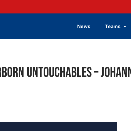
News
Teams
born Untouchables – Johann