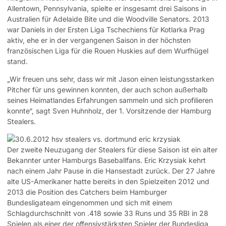
Allentown, Pennsylvania, spielte er insgesamt drei Saisons in
Australien für Adelaide Bite und die Woodville Senators. 2013
war Daniels in der Ersten Liga Tschechiens für Kotlarka Prag
aktiv, ehe er in der vergangenen Saison in der höchsten
französischen Liga für die Rouen Huskies auf dem Wurfhügel
stand.
„Wir freuen uns sehr, dass wir mit Jason einen leistungsstarken
Pitcher für uns gewinnen konnten, der auch schon außerhalb
seines Heimatlandes Erfahrungen sammeln und sich profilieren
konnte“, sagt Sven Huhnholz, der 1. Vorsitzende der Hamburg
Stealers.
Der zweite Neuzugang der Stealers für diese Saison ist ein alter
Bekannter unter Hamburgs Baseballfans. Eric Krzysiak kehrt
nach einem Jahr Pause in die Hansestadt zurück. Der 27 Jahre
alte US-Amerikaner hatte bereits in den Spielzeiten 2012 und
2013 die Position des Catchers beim Hamburger
Bundesligateam eingenommen und sich mit einem
Schlagdurchschnitt von .418 sowie 33 Runs und 35 RBI in 28
Spielen als einer der offensivstärksten Spieler der Bundesliga