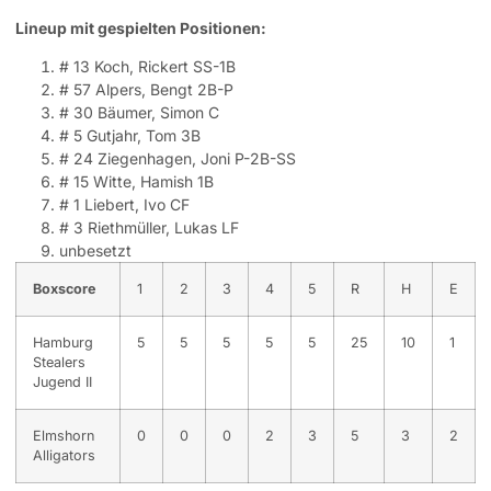
Lineup mit gespielten Positionen:
# 13 Koch, Rickert SS-1B
# 57 Alpers, Bengt 2B-P
# 30 Bäumer, Simon C
# 5 Gutjahr, Tom 3B
# 24 Ziegenhagen, Joni P-2B-SS
# 15 Witte, Hamish 1B
# 1 Liebert, Ivo CF
# 3 Riethmüller, Lukas LF
unbesetzt
Boxscore
1
2
3
4
5
R
H
E
Hamburg
5
5
5
5
5
25
10
1
Stealers
Jugend II
Elmshorn
0
0
0
2
3
5
3
2
Alligators