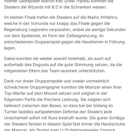
Holmer Gastspieler Marvin Kilic (zwei Triples) konnten die
Stealers die Wizards mit 6:2 in die Schranken weisen.
Im kleinen Finale trafen die Stealers auf die Mainz Athletics,
welche in der Vorrunde nur knapp das Finale gegen die
Regensburg Legionäre verpassten, wobei sie wenige Sekunden
vor dem Spielende, im Form der Zeitbegrenzung, im
entschiedenem Gruppenspiel gegen die Hausherren in Führung
lagen.
Dabei konnten sie wieder sowohl innerhalb, als auch auf
außerhalb des Dogouts auf die gute Stimmung setzen, da die
mitgereisten Eltern das Team lautstark unterstützten.
Dank nur dreier Gruppenspiele und zweier vermeintlich
schwächerer Gruppengegner konnten die Mainzer einen ihrer
Top-Werfer auf dem Mound setzen und zeigten in der
folgenden Partie die frischere Leistung. Sie zeigten sich
hellwach zwischen den Bases, so dass bei der bislang im
Turnier tadellos aufspielenden Defense der Stealers jede
Unsicherheit sofort mit Runs bestraft wurde. Die guten Schläge
der Stealers fanden in diesem Spiel fast immer die Handschuhe
der Mainzer. Als Starter kam U-15-Nationalspieler Yannick