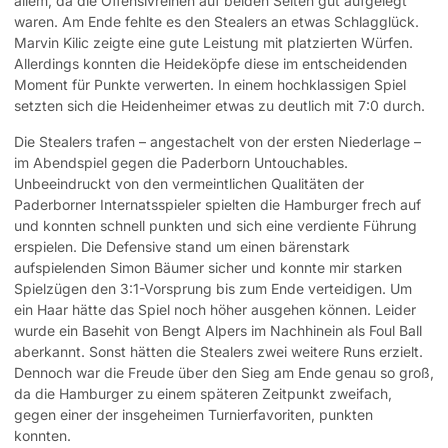
allem, da die Offensivreihen auf beiden Seiten gut aufgelegt
waren. Am Ende fehlte es den Stealers an etwas Schlagglück.
Marvin Kilic zeigte eine gute Leistung mit platzierten Würfen.
Allerdings konnten die Heideköpfe diese im entscheidenden
Moment für Punkte verwerten. In einem hochklassigen Spiel
setzten sich die Heidenheimer etwas zu deutlich mit 7:0 durch.
Die Stealers trafen – angestachelt von der ersten Niederlage –
im Abendspiel gegen die Paderborn Untouchables.
Unbeeindruckt von den vermeintlichen Qualitäten der
Paderborner Internatsspieler spielten die Hamburger frech auf
und konnten schnell punkten und sich eine verdiente Führung
erspielen. Die Defensive stand um einen bärenstark
aufspielenden Simon Bäumer sicher und konnte mir starken
Spielzügen den 3:1-Vorsprung bis zum Ende verteidigen. Um
ein Haar hätte das Spiel noch höher ausgehen können. Leider
wurde ein Basehit von Bengt Alpers im Nachhinein als Foul Ball
aberkannt. Sonst hätten die Stealers zwei weitere Runs erzielt.
Dennoch war die Freude über den Sieg am Ende genau so groß,
da die Hamburger zu einem späteren Zeitpunkt zweifach,
gegen einer der insgeheimen Turnierfavoriten, punkten
konnten.