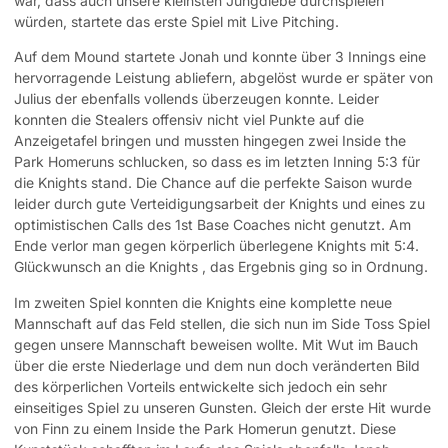
war, dass auch unsere kleinsten Jungdiebe durchspielen
würden, startete das erste Spiel mit Live Pitching.
Auf dem Mound startete Jonah und konnte über 3 Innings eine
hervorragende Leistung abliefern, abgelöst wurde er später von
Julius der ebenfalls vollends überzeugen konnte. Leider
konnten die Stealers offensiv nicht viel Punkte auf die
Anzeigetafel bringen und mussten hingegen zwei Inside the
Park Homeruns schlucken, so dass es im letzten Inning 5:3 für
die Knights stand. Die Chance auf die perfekte Saison wurde
leider durch gute Verteidigungsarbeit der Knights und eines zu
optimistischen Calls des 1st Base Coaches nicht genutzt. Am
Ende verlor man gegen körperlich überlegene Knights mit 5:4.
Glückwunsch an die Knights , das Ergebnis ging so in Ordnung.
Im zweiten Spiel konnten die Knights eine komplette neue
Mannschaft auf das Feld stellen, die sich nun im Side Toss Spiel
gegen unsere Mannschaft beweisen wollte. Mit Wut im Bauch
über die erste Niederlage und dem nun doch veränderten Bild
des körperlichen Vorteils entwickelte sich jedoch ein sehr
einseitiges Spiel zu unseren Gunsten. Gleich der erste Hit wurde
von Finn zu einem Inside the Park Homerun genutzt. Diese