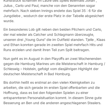
Kunststück schafften im Laufe des Spiels ebenfalls Jonah ,
Julius , Carlo und Paul, manche von den Genannten sogar
mehrfach. Nach sieben Innings endete das Spiel 35 : 6 für die
Jungdiebe , wodurch der erste Platz in der Tabelle abgesichert
wurde.
Ein besonderes Lob gilt neben den beiden Pitchern und Carlo,
der mal wieder als Catcher und Schlagmann überzeugte,
unseren drei „Young Guns“ die im Outfield standen. Tjelle , Klaas
und Ethan konnten gerade im zweiten Spiel mehrfach Hits und
Runs erzielen und damit ihren Teil zum Split beitragen.
Nun geht es im August in den Playoffs an zwei Wochenenden
gegen die Hamburg Marines um die Meisterschaft in Hamburg /
Schleswig – Holstein, gefolgt vom diesjährigen Highlight der
deutschen Meisterschaft in Bad Homburg.
Bis dorthin heißt es erstmal an den vielen Kleinigkeiten zu
arbeiten, die sich gerade im ersten Spiel offenbarten und die
Hoffnung, dass es bei den folgenden Spielen zu einer
entspannteren Personalsituation kommt. In diesem Sinne gute
Besserung an Ben und die anderen angeschlagenen Stealers.