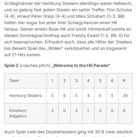
Schlagmänner der Hamburg Stealers allerdings waren hellwach,
und so gelang fast jedem Stealer ein satter Treffer. Finn Schulze
(4-4), erneut Peter Gripp (4-4) und Mika Schubert (3-3, BB)
holten hier sogar bei jeder ihrer Schlagchancen einen Hit
heraus. Seinen ersten Base-Hit und somit Vitrinenball konnte an
diesem Sonntagnachmittag auch Freddy Ewald (1-2, BB, K) für
sich beanspruchen. Erfreulich auch, dass alle Hitter der Stealers
bei diesem Spiel das „Wollen“ verkörperten und so insgesamt
auf 21 Hits kamen.
Spiel 2
(coaches pitch)
„Welcome to the Hit Parade“
Team
1
2
3
4
5
6
R
Hamburg Stealers
5
6
5
4
5
5
30
Elmshorn
2
0
3
1
2
0
9
Alligators
Auch Spiel zwei des Doubleheaders ging mit 30:9 zwar deutlich