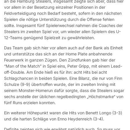
an die Hamburg Stealers, insgesamt zeigte sich aber, dass hier
vor allem in der Besetzung einzelner Positionen in der
Feldverteidigung noch Bedarf besteht, sofern in den nächsten
Spielen die nötige Unterstützung durch die Offense fehlen
sollte. Insgesamt fünf Spielerwechsel nahmen die Coaches der
Stealers im zweiten Spiel vor, um wieder allen Spielern des U-
12-Teams genügend Spielzeit zu gewährleisten.
Das Team gab sich hier vor allem auch auf der Bank als Einheit
und unterstütze das sich an der Home Plate anbahnende
Feuerwerk in ganzen Zügen. Den Zündfunken gab hier der
“Man of the Match” in Spiel eins, Peter Gripp, mit einem Lead-
off-Double. Am Ende hieß es für ihn: acht Hits bei acht
Schlagchancen in beiden Spielen. Eine Bilanz, die nur von Finn
Schulze (9-9) übertroffen wurde, der im zweiten Inning mit
seinem Monster-Homerun dafür sorgte, dass die Stealers sogar
sechs anstelle der üblichen regelbedingten „Höchstmarke“ von
fünf Runs erzielen konnten.
Ein weiterer Höhepunkt waren die Hits von Benett Longo (3-3)
und die harten Schläge von Enno Heydenreich (3-4).
Defizite zeigten sich wie erwähnt natürlich auch. So muss vor