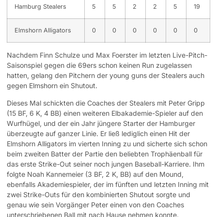
Hamburg Stealers
5
5
2
2
5
19
Elmshorn Alligators
0
0
0
0
0
0
Nachdem Finn Schulze und Max Foerster im letzten Live-Pitch-
Saisonspiel gegen die 69ers schon keinen Run zugelassen
hatten, gelang den Pitchern der young guns der Stealers auch
gegen Elmshorn ein Shutout.
Dieses Mal schickten die Coaches der Stealers mit Peter Gripp
(15 BF, 6 K, 4 BB) einen weiteren Elbakademie-Spieler auf den
Wurfhügel, und der ein Jahr jüngere Starter der Hamburger
überzeugte auf ganzer Linie. Er ließ lediglich einen Hit der
Elmshorn Alligators im vierten Inning zu und sicherte sich schon
beim zweiten Batter der Partie den beliebten Trophäenball für
das erste Strike-Out seiner noch jungen Baseball-Karriere. Ihm
folgte Noah Kannemeier (3 BF, 2 K, BB) auf den Mound,
ebenfalls Akademiespieler, der im fünften und letzten Inning mit
zwei Strike-Outs für den kombinierten Shutout sorgte und
genau wie sein Vorgänger Peter einen von den Coaches
unterschriebenen Ball mit nach Hause nehmen konnte.