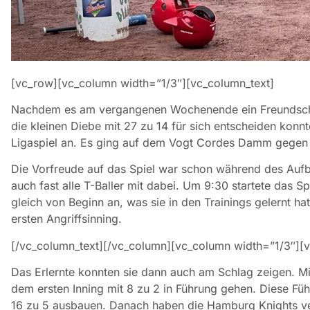
[vc_row][vc_column width=”1/3″][vc_column_text]
Nachdem es am vergangenen Wochenende ein Freundscha
die kleinen Diebe mit 27 zu 14 für sich entscheiden konn
Ligaspiel an. Es ging auf dem Vogt Cordes Damm gegen
Die Vorfreude auf das Spiel war schon während des Aufb
auch fast alle T-Baller mit dabei. Um 9:30 startete das Sp
gleich von Beginn an, was sie in den Trainings gelernt ha
ersten Angriffsinning.
[/vc_column_text][/vc_column][vc_column width=”1/3″][v
Das Erlernte konnten sie dann auch am Schlag zeigen. Mi
dem ersten Inning mit 8 zu 2 in Führung gehen. Diese Fü
16 zu 5 ausbauen. Danach haben die Hamburg Knights v